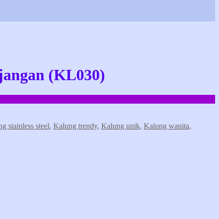
anjangan (KL030)
g stainless steel
,
Kalung trendy
,
Kalung unik
,
Kalung wanita
,