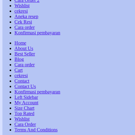
Cara Order 2
Wishlist
cekresi
Aneka resep
Cek Resi
Cara order
Konfirmasi pembayaran
Home
About Us
Best Seller
Blog
Cara order
Cart
cekresi
Contact
Contact Us
Konfirmasi pembayaran
Left Sidebar
My Account
Size Chart
Top Rated
Wishlist
Cara Order
Terms And Conditions