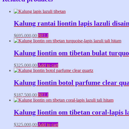
Kalung rantai liontin lapis lazuli disa
$
695.000,00
BELI
Kalung liontin om tibetan bulat turquoi
$
325.000,00
Add to cart
Kalung liontin botol parfume clear qu
$
187.500,00
BELI
Kalung liontin om tibetan coral-lapis l
$
325.000,00
Add to cart