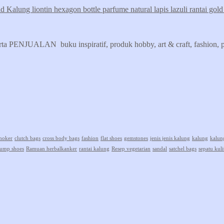
Kalung liontin hexagon bottle parfume natural lapis lazuli rantai go
erta PENJUALAN buku inspiratif, produk hobby, art & craft, fashion, pr
hoker
clutch bags
cross body bags
fashion
flat shoes
gemstones
jenis jenis kalung
kalung
kalun
ump shoes
Ramuan herbalkanker
rantai kalung
Resep vegetarian
sandal
satchel bags
sepatu kuli