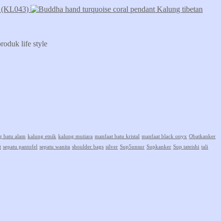
ld (KL043)
Kalung tibetan
oduk life style
g batu alam
kalung etnik
kalung mutiara
manfaat batu kristal
manfaat black onyx
Obatkanker
t
sepatu pantofel
sepatu wanita
shoulder bags
silver
Sup5unsur
Supkanker
Sup tateishi
tali