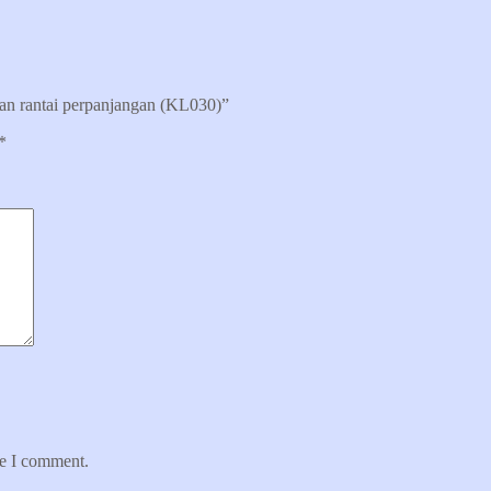
ngan rantai perpanjangan (KL030)”
*
me I comment.