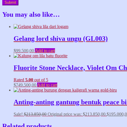
You may also like…
Gelang lord shiva ungu (GL003)
$
99.500,00
Add to cart
Fluorite Stone Necklace, Violet Om 
Rated
5.00
out of 5
$
749.500,00
Add to cart
Anting-anting gantung bentuk peace bi
Sale!
$
213.850,00
Original price was: $213.850,00.
$
195.000,
Related products