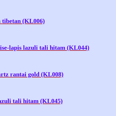
in tibetan (KL006)
se-lapis lazuli tali hitam (KL044)
artz rantai gold (KL008)
azuli tali hitam (KL045)