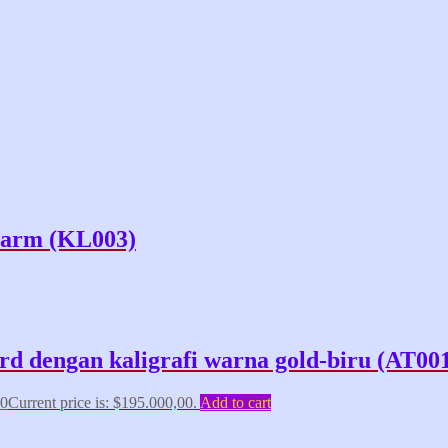
Charm (KL003)
rd dengan kaligrafi warna gold-biru (AT00
00
Current price is: $195.000,00.
Add to cart