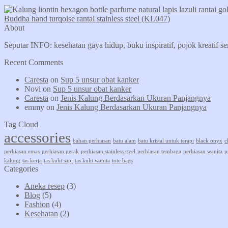
Buddha hand turqoise rantai stainless steel (KL047)
About
Seputar INFO: kesehatan gaya hidup, buku inspiratif, pojok kreatif s
Recent Comments
Caresta
on
Sup 5 unsur obat kanker
Novi
on
Sup 5 unsur obat kanker
Caresta
on
Jenis Kalung Berdasarkan Ukuran Panjangnya
emmy
on
Jenis Kalung Berdasarkan Ukuran Panjangnya
Tag Cloud
accessories
bahan perhiasan
batu alam
batu kristal untuk terapi
black onyx
c
perhiasan emas
perhiasan perak
perhiasan stainless steel
perhiasan tembaga
perhiasan wanita
p
kalung
tas kerja
tas kulit sapi
tas kulit wanita
tote bags
Categories
Aneka resep
(3)
Blog
(5)
Fashion
(4)
Kesehatan
(2)