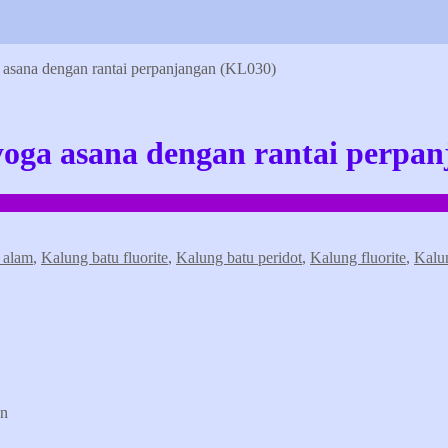
ga asana dengan rantai perpanjangan (KL030)
n yoga asana dengan rantai perp
 alam
,
Kalung batu fluorite
,
Kalung batu peridot
,
Kalung fluorite
,
Kalun