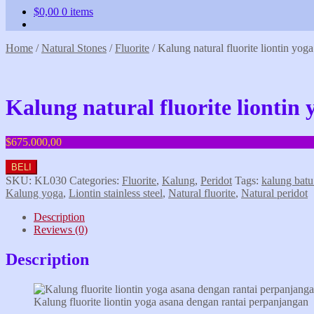
$
0,00
0 items
Home
/
Natural Stones
/
Fluorite
/
Kalung natural fluorite liontin yo
Kalung natural fluorite lionti
$
675.000,00
BELI
SKU:
KL030
Categories:
Fluorite
,
Kalung
,
Peridot
Tags:
kalung batu
Kalung yoga
,
Liontin stainless steel
,
Natural fluorite
,
Natural peridot
Description
Reviews (0)
Description
Kalung fluorite liontin yoga asana dengan rantai perpanjangan