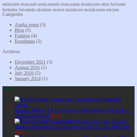
satchel bags
sepatu kulit
sepatu pantofel
sepatu wanita
shoulder bags
silver
Sup5unsur
Supkanker
Sup tateishi
tali kalung
tas kerja
tas kulit sapi
tas kulit wanita
tote bags
Categories
Aneka resep
(3)
Blog
(5)
Fashion
(4)
Kesehatan
(2)
Archives
December 2021
(3)
August 2016
(2)
July 2016
(2)
January 2014
(1)
Latest
Tactical Military K9 Paratrooper Parachuting Vinyl Sticker -
Waterproof Decal
$
3,95
Tactical
Military K9 Paratrooper Parachuting iPhone Case (PC0005)
$
44,61