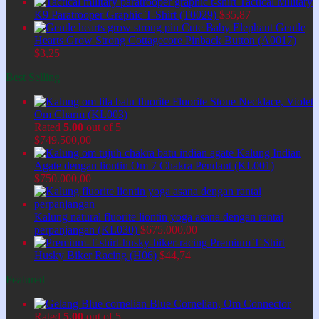
Tactical Military
K9 Paratrooper Graphic T-Shirt (T0029)
$
35,87
Cute Baby Elephant Gentle
Hearts Grow Strong Cottagecore Pinback Button (A0017)
$
3,25
Best Selling
Fluorite Stone Necklace, Violet
Om Charm (KL003)
Rated
5.00
out of 5
$
749.500,00
Kalung Indian
Agate dengan liontin Om 7 Chakra Pendant (KL001)
$
750.000,00
Kalung natural fluorite liontin yoga asana dengan rantai
perpanjangan (KL030)
$
675.000,00
Premium T-Shirt
Husky Biker Racing (H06)
$
44,74
Featured
Blue Cornelian, Om Connector
Rated
5.00
out of 5