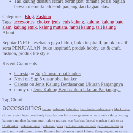
Tali kalung disusun secara bertingkat, dimana posisi bagian
bawah memiliki tali lebih panjang dari bagian atas.
Categories:
Blog
,
Fashion
Tags:
accessories
,
choker
,
jenis jenis kalung
,
kalung
,
kalung batu
alam
,
kalung etnik
,
kalung mutiara
,
rantai kalung
,
tali kalung
About
Seputar INFO: kesehatan gaya hidup, buku inspiratif, pojok kreatif
serta PENJUALAN buku inspiratif, produk hobby, art & craft,
fashion, produk life style
Recent Comments
Caresta
on
Sup 5 unsur obat kanker
Novi
on
Sup 5 unsur obat kanker
Caresta
on
Jenis Kalung Berdasarkan Ukuran Panjangnya
emmy
on
Jenis Kalung Berdasarkan Ukuran Panjangnya
Tag Cloud
accessories
bahan perhiasan
batu alam
batu kristal untuk terapi
black onyx
choker
clutch bags
cross body bags
fashion
flat shoes
gemstones
jenis jenis kalung
kalung
kalung batu alam
kalung etnik
kalung mutiara
manfaat batu kristal
manfaat black onyx
Obatkanker
perhiasan emas
perhiasan perak
perhiasan stainless steel
perhiasan tembaga
perhiasan wanita
pump shoes
Ramuan herbalkanker
rantai kalung
Resep vegetarian
sandal