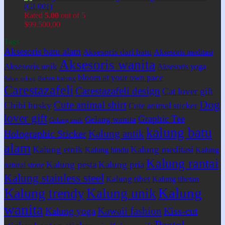
(GL001)
Rated
5.00
out of 5
$
99.500,00
Tags
Aksesoris batu alam
Aksesoris dari batu
Aksesoris meditasi
Aksesoris wanita
Aksesoris unik
Aksesoris yoga
bloom at your own pace
Bahan kalung
Bahan gelang
Carestazafeli
Carestazafeli design
Cat lover gift
Dog
Cute animal shirt
Chibi husky
Cute animal sticker
lover gift
Graphic Tee
Gelang wanita
Gelang unik
kalung batu
Kalung antik
Holographic Sticker
alam
Kalung etnik
Kalung meditasi
Kalung hindu
Kalung
Kalung rantai
Kalung pesta
Kalung pria
natural stone
Kalung stainless steel
Kalung tibet
Kalung tibetan
Kalung
Kalung trendy
Kalung unik
wanita
Kawaii fashion
Kiss-cut
Kalung yoga
Pastel