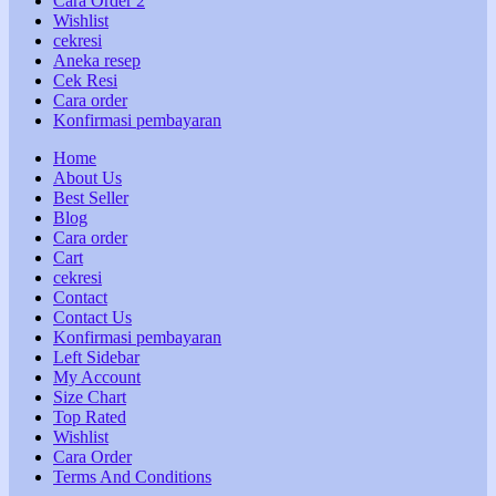
Cara Order 2
Wishlist
cekresi
Aneka resep
Cek Resi
Cara order
Konfirmasi pembayaran
Home
About Us
Best Seller
Blog
Cara order
Cart
cekresi
Contact
Contact Us
Konfirmasi pembayaran
Left Sidebar
My Account
Size Chart
Top Rated
Wishlist
Cara Order
Terms And Conditions