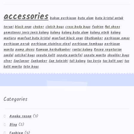
accessories
bahan perhiasan
batu alam
batu kristal untuk
terapi
black onyx
choker
clutch bags
cross body bags
fashion
flat shoes
gemstones
jenis jenis kalung
kalung
kalung batu alam
kalung etnik
kalung
mutiara
manfaat batu kristal
manfaat black onyx
Obatkanker
perhiasan emas
perhiasan perak
perhiasan stainless steel
perhiasan tembaga
perhiasan
wanita
pump shoes
Ramuan herbalkanker
rantai kalung
Resep vegetarian
sandal
satchel bags
sepatu kulit
sepatu pantofel
sepatu wanita
shoulder bags
silver
Sup5unsur
Supkanker
Sup tateishi
tali kalung
tas kerja
tas kulit sapi
tas
kulit wanita
tote bags
Categories
Aneka resep
(3)
Blog
(5)
Fashion
(4)