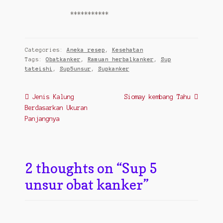
***********
Categories:
Aneka resep
,
Kesehatan
Tags:
Obatkanker
,
Ramuan herbalkanker
,
Sup
tateishi
,
Sup5unsur
,
Supkanker
Post
Previous
Next
Jenis Kalung
Siomay kembang Tahu
post:
post:
Berdasarkan Ukuran
navigation
Panjangnya
2 thoughts on “
Sup 5
unsur obat kanker
”