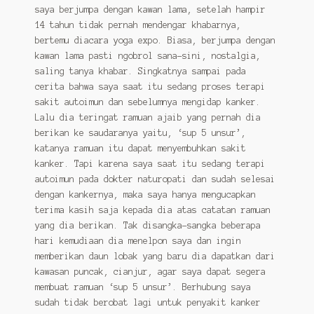
Contact Us
saya berjumpa dengan kawan lama, setelah hampir
14 tahun tidak pernah mendengar khabarnya,
Konfirmasi pembayaran
bertemu diacara yoga expo. Biasa, berjumpa dengan
kawan lama pasti ngobrol sana-sini, nostalgia,
Left Sidebar
saling tanya khabar. Singkatnya sampai pada
cerita bahwa saya saat itu sedang proses terapi
My Account
sakit autoimun dan sebelumnya mengidap kanker.
Lalu dia teringat ramuan ajaib yang pernah dia
Size Chart
berikan ke saudaranya yaitu, ‘sup 5 unsur’,
katanya ramuan itu dapat menyembuhkan sakit
Top Rated
kanker. Tapi karena saya saat itu sedang terapi
autoimun pada dokter naturopati dan sudah selesai
Wishlist
dengan kankernya, maka saya hanya mengucapkan
terima kasih saja kepada dia atas catatan ramuan
Cara Order
yang dia berikan. Tak disangka-sangka beberapa
hari kemudiaan dia menelpon saya dan ingin
memberikan daun lobak yang baru dia dapatkan dari
Terms And Conditions
kawasan puncak, cianjur, agar saya dapat segera
membuat ramuan ‘sup 5 unsur’. Berhubung saya
sudah tidak berobat lagi untuk penyakit kanker