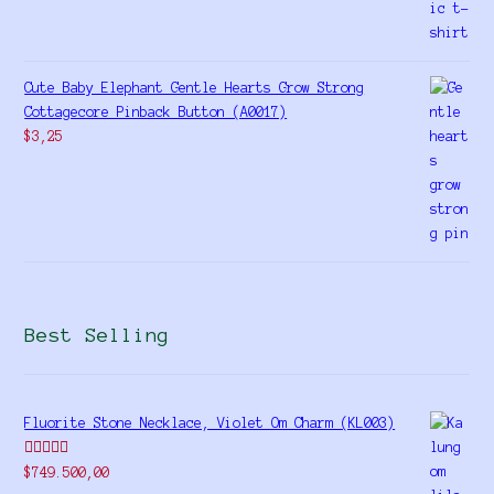
Cute Baby Elephant Gentle Hearts Grow Strong
Cottagecore Pinback Button (A0017)
$
3,25
Best Selling
Fluorite Stone Necklace, Violet Om Charm (KL003)
Rated
5.00
$
749.500,00