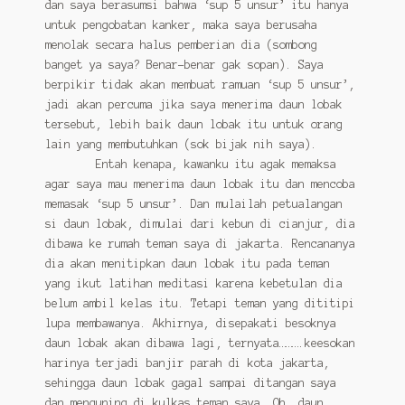
dan saya berasumsi bahwa ‘sup 5 unsur’ itu hanya
untuk pengobatan kanker, maka saya berusaha
menolak secara halus pemberian dia (sombong
banget ya saya? Benar-benar gak sopan). Saya
berpikir tidak akan membuat ramuan ‘sup 5 unsur’,
jadi akan percuma jika saya menerima daun lobak
tersebut, lebih baik daun lobak itu untuk orang
lain yang membutuhkan (sok bijak nih saya).
Entah kenapa, kawanku itu agak memaksa
agar saya mau menerima daun lobak itu dan mencoba
memasak ‘sup 5 unsur’. Dan mulailah petualangan
si daun lobak, dimulai dari kebun di cianjur, dia
dibawa ke rumah teman saya di jakarta. Rencananya
dia akan menitipkan daun lobak itu pada teman
yang ikut latihan meditasi karena kebetulan dia
belum ambil kelas itu. Tetapi teman yang dititipi
lupa membawanya. Akhirnya, disepakati besoknya
daun lobak akan dibawa lagi, ternyata……….keesokan
harinya terjadi banjir parah di kota jakarta,
sehingga daun lobak gagal sampai ditangan saya
dan menguning di kulkas teman saya. Oh, daun