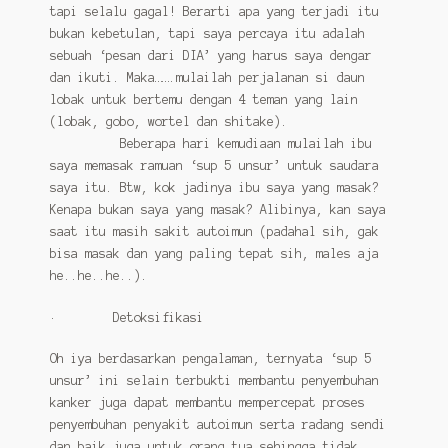
tapi selalu gagal! Berarti apa yang terjadi itu
bukan kebetulan, tapi saya percaya itu adalah
sebuah ‘pesan dari DIA’ yang harus saya dengar
dan ikuti. Maka…….mulailah perjalanan si daun
lobak untuk bertemu dengan 4 teman yang lain
(lobak, gobo, wortel dan shitake).
Beberapa hari kemudiaan mulailah ibu
saya memasak ramuan ‘sup 5 unsur’ untuk saudara
saya itu. Btw, kok jadinya ibu saya yang masak?
Kenapa bukan saya yang masak? Alibinya, kan saya
saat itu masih sakit autoimun (padahal sih, gak
bisa masak dan yang paling tepat sih, males aja
he..he..he..).
· Detoksifikasi
Oh iya berdasarkan pengalaman, ternyata ‘sup 5
unsur’ ini selain terbukti membantu penyembuhan
kanker juga dapat membantu mempercepat proses
penyembuhan penyakit autoimun serta radang sendi
dan baik juga untuk orang tua sehingga tidak