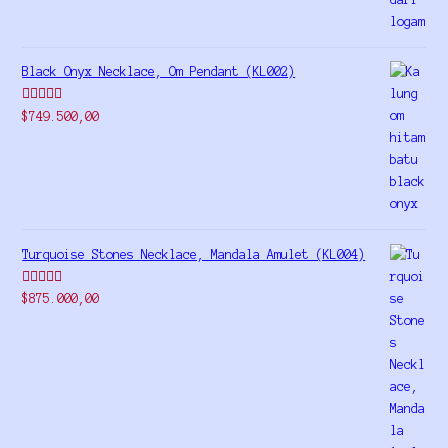
Black Onyx Necklace, Om Pendant (KL002)
Rated
5.00
$
749.500,00
out of 5
Turquoise Stones Necklace, Mandala Amulet (KL004)
Rated
$
875.000,00
4.00
out
of 5