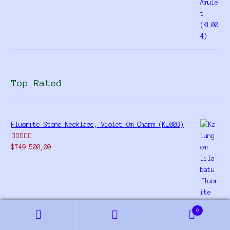
Top Rated
Fluorite Stone Necklace, Violet Om Charm (KL003)
Rated
5.00
$
749.500,00
out of 5
0
Black Onyx Necklace, Om Pendant (KL002)
Search
Search
for: