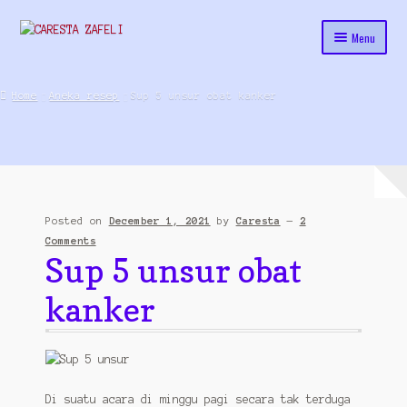
Skip
Skip
Menu
to
to
navigation
content
Home
Home
Aneka resep
Sup 5 unsur obat kanker
About Us
Best Seller
Blog
Posted on
December 1, 2021
by
Caresta
—
2
Cara order
Comments
Sup 5 unsur obat
Cart
kanker
cekresi
Contact
Di suatu acara di minggu pagi secara tak terduga