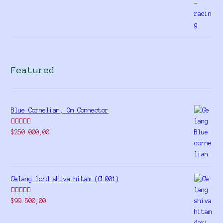
Featured
Blue Cornelian, Om Connector
Rated
5.00
$
250.000,00
out of 5
Gelang lord shiva hitam (GL001)
Rated
5.00
$
99.500,00
out of 5