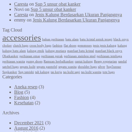
Caresta
on
Sup 5 unsur obat kanker
Novi
on
Sup 5 unsur obat kanker
Caresta
on
Jenis Kalung Berdasarkan Ukuran Panjangnya
emmy
on
Jenis Kalung Berdasarkan Ukuran Panjangnya
Tag Cloud
accessories
bahan perhiasan
batu alam
batu kristal untuk terapi
black onyx
choker
clutch bags
cross body bags
fashion
flat shoes
gemstones
jenis jenis kalung
kalung
kalung batu alam
kalung etnik
kalung mutiara
manfaat batu kristal
manfaat black onyx
Obatkanker
perhiasan emas
perhiasan perak
perhiasan stainless steel
perhiasan tembaga
perhiasan wanita
pump shoes
Ramuan herbalkanker
rantai kalung
Resep vegetarian
sandal
satchel bags
sepatu kulit
sepatu pantofel
sepatu wanita
shoulder bags
silver
Sup5unsur
Supkanker
Sup tateishi
tali kalung
tas kerja
tas kulit sapi
tas kulit wanita
tote bags
Categories
Aneka resep
(3)
Blog
(5)
Fashion
(4)
Kesehatan
(2)
Archives
December 2021
(3)
August 2016
(2)