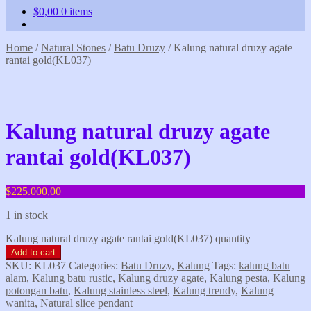
$
0,00
0 items
Home
/
Natural Stones
/
Batu Druzy
/
Kalung natural druzy agate
rantai gold(KL037)
Kalung natural druzy agate
rantai gold(KL037)
$
225.000,00
1 in stock
Kalung natural druzy agate rantai gold(KL037) quantity
Add to cart
SKU:
KL037
Categories:
Batu Druzy
,
Kalung
Tags:
kalung batu
alam
,
Kalung batu rustic
,
Kalung druzy agate
,
Kalung pesta
,
Kalung
potongan batu
,
Kalung stainless steel
,
Kalung trendy
,
Kalung
wanita
,
Natural slice pendant