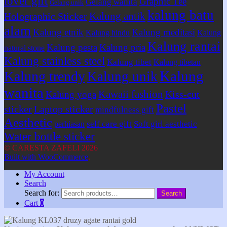
lover gift
Graphic Tee
Gelang wanita
Gelang unik
kalung batu
Kalung antik
Holographic Sticker
alam
Kalung etnik
Kalung meditasi
Kalung hindu
Kalung
Kalung rantai
Kalung pesta
Kalung pria
natural stone
Kalung stainless steel
Kalung tibet
Kalung tibetan
Kalung
Kalung trendy
Kalung unik
wanita
Kawaii fashion
Kiss-cut
Kalung yoga
Pastel
sticker
Laptop sticker
mindfulness gift
Aesthetic
self care gift
Soft girl aesthetic
perhiasan
Water bottle sticker
© CARESTA ZAFELI 2026
Built with WooCommerce
.
My Account
Search
Search for:
Search
Cart
0