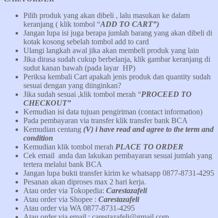
Pilih produk yang akan dibeli , lalu masukan ke dalam
keranjang ( klik tombol “
ADD TO CART”)
Jangan lupa isi juga berapa jumlah barang yang akan dibeli di
kotak kosong sebelah tombol add to card
Ulangi langkah awal jika akan membeli produk yang lain
Jika dirasa sudah cukup berbelanja, klik gambar keranjang di
sudut kanan bawah (pada layar HP)
Periksa kembali Cart apakah jenis produk dan quantity sudah
sesuai dengan yang diinginkan?
Jika sudah sesuai ,klik tombol merah “
PROCEED TO
CHECKOUT”
Kemudian isi data tujuan pengiriman (contact information)
Pada pembayaran via transfer klik transfer bank BCA
Kemudian centang
(V) i have read and agree to the term and
condition
Kemudian klik tombol merah
PLACE TO ORDER
Cek email anda dan lakukan pembayaran sesuai jumlah yang
tertera melalui bank BCA
Jangan lupa bukti transfer kirim ke whatsapp 0877-8731-4295
Pesanan akan diproses max 2 hari kerja.
Atau order via Tokopedia:
Carestazafeli
Atau order via Shopee :
Carestazafeli
Atau order via WA 0877-8731-4295
Atau order via email : carestazafeli@gmail.com