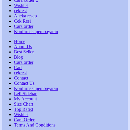
Cara Order 2
Wishlist
cekresi
Aneka resep
Cek Resi
Cara order
Konfirmasi pembayaran
Home
About Us
Best Seller
Blog
Cara order
Cart
cekresi
Contact
Contact Us
Konfirmasi pembayaran
Left Sidebar
My Account
Size Chart
Top Rated
Wishlist
Cara Order
Terms And Conditions