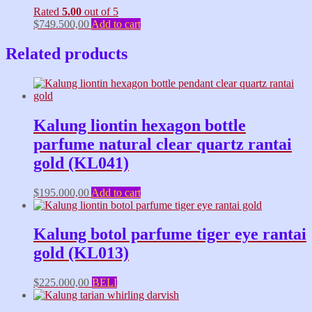
Rated
5.00
out of 5
$
749.500,00
Add to cart
Related products
Kalung liontin hexagon bottle
parfume natural clear quartz rantai
gold (KL041)
$
195.000,00
Add to cart
Kalung botol parfume tiger eye rantai
gold (KL013)
$
225.000,00
BELI