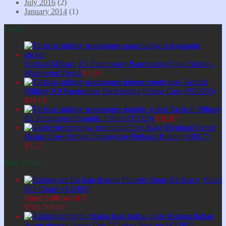
July 2016
(2)
January 2014
(1)
Latest
Tactical Military K9 Paratrooper Parachuting Vinyl Sticker -
Waterproof Decal
$
3,95
Tactical
Military K9 Paratrooper Parachuting iPhone Case (PC0005)
$
44,61
Tactical Military
K9 Paratrooper Graphic T-Shirt (T0029)
$
35,87
Cute Baby Elephant Gentle
Hearts Grow Strong Cottagecore Pinback Button (A0017)
$
3,25
Best Selling
Fluorite Stone Necklace, Violet
Om Charm (KL003)
Rated
5.00
out of 5
$
749.500,00
Kalung Indian
Agate dengan liontin Om 7 Chakra Pendant (KL001)