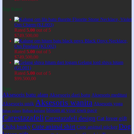
Top Rated
Fluorite Stone Necklace, Violet
Om Charm (KL003)
Rated
5.00
out of 5
$
749.500,00
Black Onyx Necklace,
Om Pendant (KL002)
Rated
5.00
out of 5
$
749.500,00
Gelang lord shiva hitam
(GL001)
Rated
5.00
out of 5
$
99.500,00
Tags
Aksesoris batu alam
Aksesoris dari batu
Aksesoris meditasi
Aksesoris wanita
Aksesoris unik
Aksesoris yoga
bloom at your own pace
Bahan kalung
Bahan gelang
Carestazafeli
Carestazafeli design
Cat lover gift
Dog
Cute animal shirt
Chibi husky
Cute animal sticker