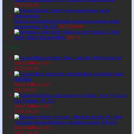
$
750.000,00
Kalung natural fluorite liontin yoga asana dengan rantai
perpanjangan (KL030)
$
675.000,00
Premium T-Shirt
Husky Biker Racing (H06)
$
44,74
Featured
Blue Cornelian, Om Connector
Rated
5.00
out of 5
$
250.000,00
Gelang lord shiva hitam
(GL001)
Rated
5.00
out of 5
$
99.500,00
Black Onyx Necklace,
Om Pendant (KL002)
Rated
5.00
out of 5
$
749.500,00
Turquoise Stones Necklace, Mandala Amulet (KL004)
Rated
4.00
out of 5
$
875.000,00