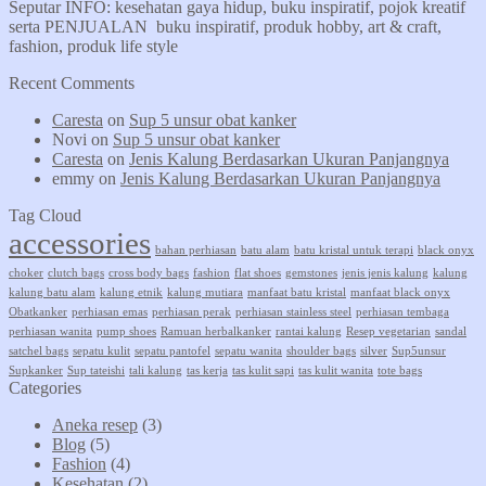
Seputar INFO: kesehatan gaya hidup, buku inspiratif, pojok kreatif
serta PENJUALAN buku inspiratif, produk hobby, art & craft,
fashion, produk life style
Recent Comments
Caresta
on
Sup 5 unsur obat kanker
Novi
on
Sup 5 unsur obat kanker
Caresta
on
Jenis Kalung Berdasarkan Ukuran Panjangnya
emmy
on
Jenis Kalung Berdasarkan Ukuran Panjangnya
Tag Cloud
accessories
bahan perhiasan
batu alam
batu kristal untuk terapi
black onyx
choker
clutch bags
cross body bags
fashion
flat shoes
gemstones
jenis jenis kalung
kalung
kalung batu alam
kalung etnik
kalung mutiara
manfaat batu kristal
manfaat black onyx
Obatkanker
perhiasan emas
perhiasan perak
perhiasan stainless steel
perhiasan tembaga
perhiasan wanita
pump shoes
Ramuan herbalkanker
rantai kalung
Resep vegetarian
sandal
satchel bags
sepatu kulit
sepatu pantofel
sepatu wanita
shoulder bags
silver
Sup5unsur
Supkanker
Sup tateishi
tali kalung
tas kerja
tas kulit sapi
tas kulit wanita
tote bags
Categories
Aneka resep
(3)
Blog
(5)
Fashion
(4)
Kesehatan
(2)