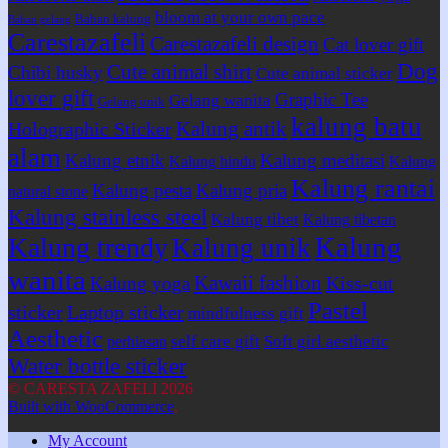
bloom at your own pace
Bahan kalung
Bahan gelang
Carestazafeli
Carestazafeli design
Cat lover gift
Dog
Cute animal shirt
Chibi husky
Cute animal sticker
lover gift
Graphic Tee
Gelang wanita
Gelang unik
kalung batu
Kalung antik
Holographic Sticker
alam
Kalung etnik
Kalung meditasi
Kalung hindu
Kalung
Kalung rantai
Kalung pesta
Kalung pria
natural stone
Kalung stainless steel
Kalung tibet
Kalung tibetan
Kalung
Kalung trendy
Kalung unik
wanita
Kawaii fashion
Kiss-cut
Kalung yoga
Pastel
sticker
Laptop sticker
mindfulness gift
Aesthetic
self care gift
Soft girl aesthetic
perhiasan
Water bottle sticker
© CARESTA ZAFELI 2026
Built with WooCommerce
.
My Account