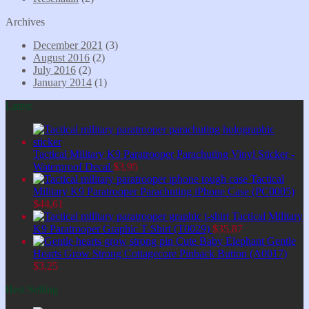
Archives
December 2021
(3)
August 2016
(2)
July 2016
(2)
January 2014
(1)
Latest
Tactical Military K9 Paratrooper Parachuting Vinyl Sticker -
Waterproof Decal
$
3,95
Tactical
Military K9 Paratrooper Parachuting iPhone Case (PC0005)
$
44,61
Tactical Military
K9 Paratrooper Graphic T-Shirt (T0029)
$
35,87
Cute Baby Elephant Gentle
Hearts Grow Strong Cottagecore Pinback Button (A0017)
$
3,25
Best Selling