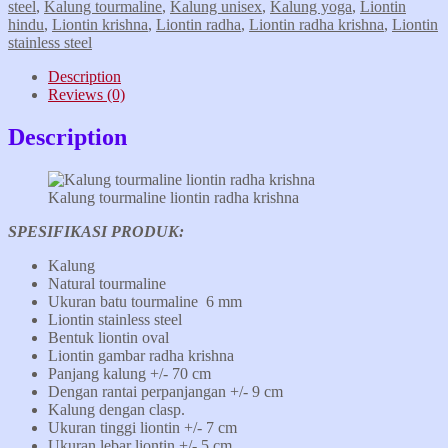
steel
,
Kalung tourmaline
,
Kalung unisex
,
Kalung yoga
,
Liontin
hindu
,
Liontin krishna
,
Liontin radha
,
Liontin radha krishna
,
Liontin
stainless steel
Description
Reviews (0)
Description
Kalung tourmaline liontin radha krishna
SPESIFIKASI PRODUK:
Kalung
Natural tourmaline
Ukuran batu tourmaline 6 mm
Liontin stainless steel
Bentuk liontin oval
Liontin gambar radha krishna
Panjang kalung +/- 70 cm
Dengan rantai perpanjangan +/- 9 cm
Kalung dengan clasp.
Ukuran tinggi liontin +/- 7 cm
Ukuran lebar liontin +/- 5 cm