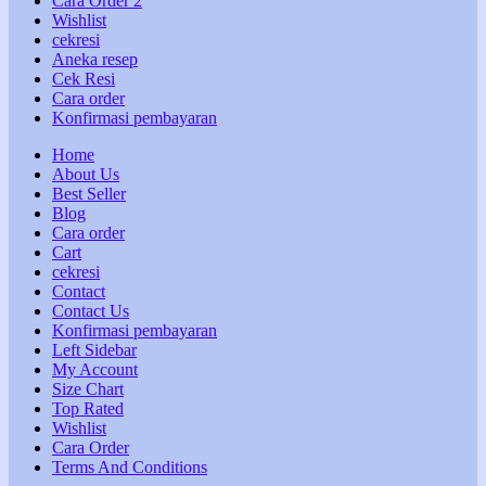
Cara Order 2
Wishlist
cekresi
Aneka resep
Cek Resi
Cara order
Konfirmasi pembayaran
Home
About Us
Best Seller
Blog
Cara order
Cart
cekresi
Contact
Contact Us
Konfirmasi pembayaran
Left Sidebar
My Account
Size Chart
Top Rated
Wishlist
Cara Order
Terms And Conditions