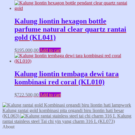
Kalung liontin hexagon bottle
parfume natural clear quartz rantai
gold (KL041)
$
195.000,00
Add to cart
Kalung liontin tembaga dewi tara
kombinasi red coral (KL010)
$
722.500,00
Add to cart
Kalung rantai gold kombinasi pita organdi biru liontin hati besar
(KL063)
Kalung
rantai stainless steel Tai chi yin yang charm 316 L (KL073)
About