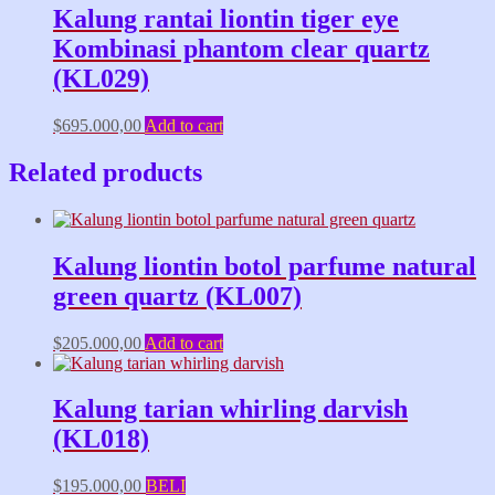
Kalung rantai liontin tiger eye
Kombinasi phantom clear quartz
(KL029)
$
695.000,00
Add to cart
Related products
Kalung liontin botol parfume natural
green quartz (KL007)
$
205.000,00
Add to cart
Kalung tarian whirling darvish
(KL018)
$
195.000,00
BELI