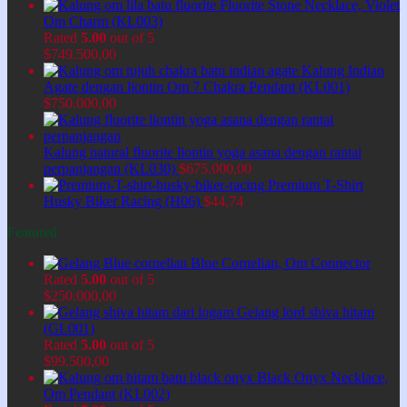
Fluorite Stone Necklace, Violet
Om Charm (KL003)
Rated
5.00
out of 5
$
749.500,00
Kalung Indian
Agate dengan liontin Om 7 Chakra Pendant (KL001)
$
750.000,00
Kalung natural fluorite liontin yoga asana dengan rantai
perpanjangan (KL030)
$
675.000,00
Premium T-Shirt
Husky Biker Racing (H06)
$
44,74
Featured
Blue Cornelian, Om Connector
Rated
5.00
out of 5
$
250.000,00
Gelang lord shiva hitam
(GL001)
Rated
5.00
out of 5
$
99.500,00
Black Onyx Necklace,
Om Pendant (KL002)