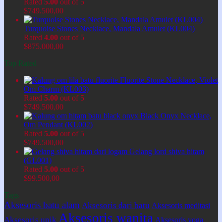
Rated
5.00
out of 5
$
749.500,00
Turquoise Stones Necklace, Mandala Amulet (KL004)
Rated
4.00
out of 5
$
875.000,00
Top Rated
Fluorite Stone Necklace, Violet
Om Charm (KL003)
Rated
5.00
out of 5
$
749.500,00
Black Onyx Necklace,
Om Pendant (KL002)
Rated
5.00
out of 5
$
749.500,00
Gelang lord shiva hitam
(GL001)
Rated
5.00
out of 5
$
99.500,00
Tags
Aksesoris batu alam
Aksesoris dari batu
Aksesoris meditasi
Aksesoris wanita
Aksesoris unik
Aksesoris yoga