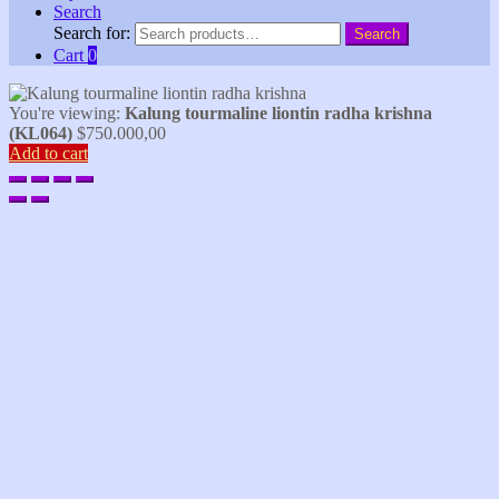
Search
Search for:
Search
Cart
0
You're viewing:
Kalung tourmaline liontin radha krishna
(KL064)
$
750.000,00
Add to cart