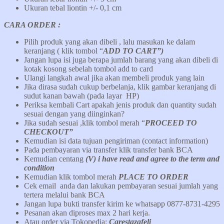
Ukuran tebal liontin +/- 0,1 cm
CARA ORDER :
Pilih produk yang akan dibeli , lalu masukan ke dalam
keranjang ( klik tombol “
ADD TO CART”)
Jangan lupa isi juga berapa jumlah barang yang akan dibeli di
kotak kosong sebelah tombol add to card
Ulangi langkah awal jika akan membeli produk yang lain
Jika dirasa sudah cukup berbelanja, klik gambar keranjang di
sudut kanan bawah (pada layar HP)
Periksa kembali Cart apakah jenis produk dan quantity sudah
sesuai dengan yang diinginkan?
Jika sudah sesuai ,klik tombol merah “
PROCEED TO
CHECKOUT”
Kemudian isi data tujuan pengiriman (contact information)
Pada pembayaran via transfer klik transfer bank BCA
Kemudian centang
(V) i have read and agree to the term and
condition
Kemudian klik tombol merah
PLACE TO ORDER
Cek email anda dan lakukan pembayaran sesuai jumlah yang
tertera melalui bank BCA
Jangan lupa bukti transfer kirim ke whatsapp 0877-8731-4295
Pesanan akan diproses max 2 hari kerja.
Atau order via Tokopedia:
Carestazafeli